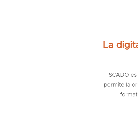
La digi
SCADO es u
permite la o
format