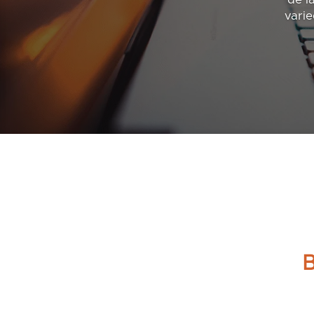
varie
B