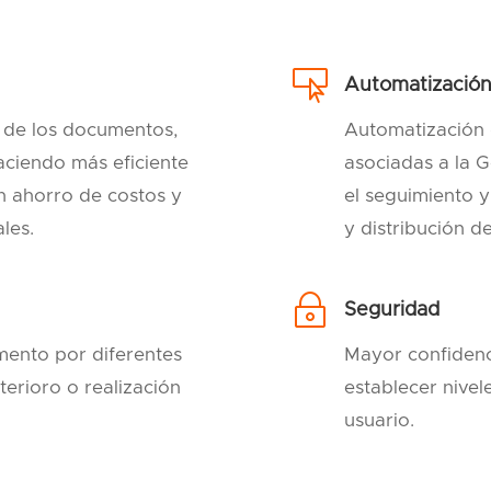

Automatizació
n de los documentos,
Automatización d
haciendo más eficiente
asociadas a la 
n ahorro de costos y
el seguimiento y
les.
y distribución d
~
Seguridad
mento por diferentes
Mayor confidenc
terioro o realización
establecer nivel
usuario.