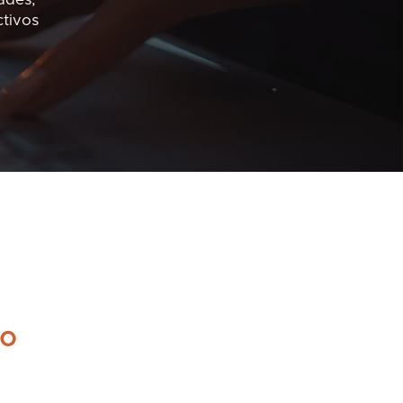
ctivos
do