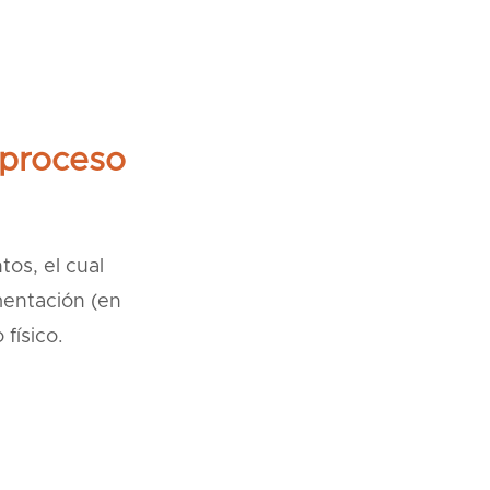
 proceso
os, el cual
mentación (en
físico.