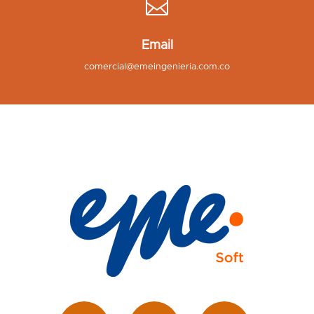

Email
comercial@emeingenieria.com.co