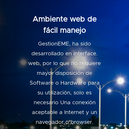
Ambiente web de
fácil manejo
GestionEME, ha sido
desarrollado en interface.
web, por lo que no requiere
mayor disposición de
Software o Hardware para
su utilización, solo es
necesario Una conexión
aceptable a Internet y un
navegador o browser.